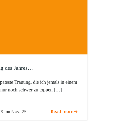
ng des Jahres…
späteste Trauung, die ich jemals in einem
d nur noch schwer zu toppen […]
Read more
78
Nov. 25
on