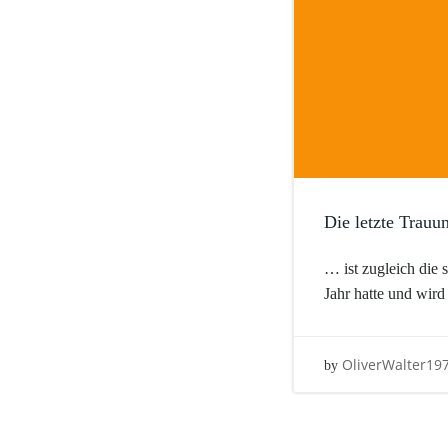
Die letzte Trauu
… ist zugleich die 
Jahr hatte und wir
OliverWalter19
by