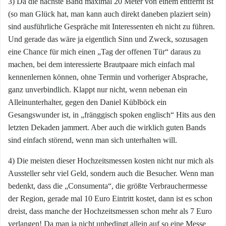
3) Da die nächste Band maximal 20 Meter von einem entfernt ist
(so man Glück hat, man kann auch direkt daneben plaziert sein)
sind ausführliche Gespräche mit Interessenten eh nicht zu führen.
Und gerade das wäre ja eigentlich Sinn und Zweck, sozusagen
eine Chance für mich einen „Tag der offenen Tür“ daraus zu
machen, bei dem interessierte Brautpaare mich einfach mal
kennenlernen können, ohne Termin und vorheriger Absprache,
ganz unverbindlich. Klappt nur nicht, wenn nebenan ein
Alleinunterhalter, gegen den Daniel Küblböck ein
Gesangswunder ist, in „fränggisch spoken englisch“ Hits aus den
letzten Dekaden jammert. Aber auch die wirklich guten Bands
sind einfach störend, wenn man sich unterhalten will.
4) Die meisten dieser Hochzeitsmessen kosten nicht nur mich als
Aussteller sehr viel Geld, sondern auch die Besucher. Wenn man
bedenkt, dass die „Consumenta“, die größte Verbrauchermesse
der Region, gerade mal 10 Euro Eintritt kostet, dann ist es schon
dreist, dass manche der Hochzeitsmessen schon mehr als 7 Euro
verlangen! Da man ja nicht unbedingt allein auf so eine Messe