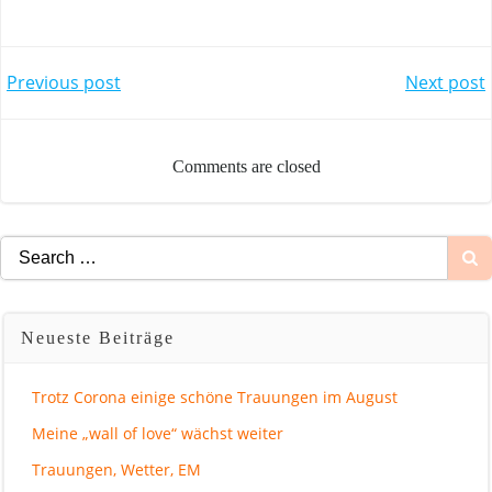
Beitragsnavig
Beitra
Previous post
Next post
Comments are closed
Search
for:
Neueste Beiträge
Trotz Corona einige schöne Trauungen im August
Meine „wall of love“ wächst weiter
Trauungen, Wetter, EM