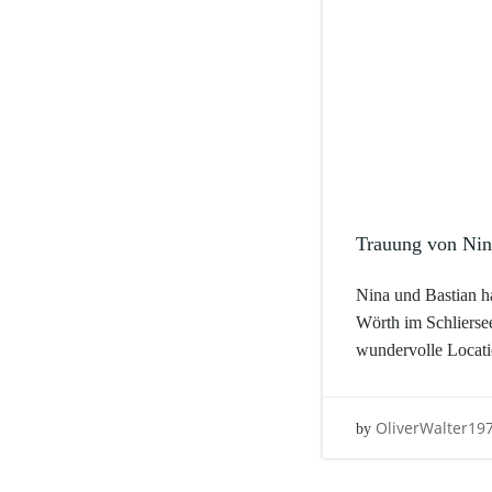
Trauung von Nin
Nina und Bastian ha
Wörth im Schliersee
wundervolle Locat
OliverWalter19
by