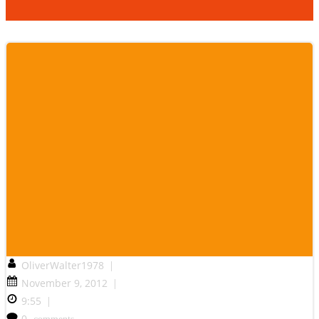
OliverWalter1978
|
November 9, 2012
|
9:55
|
0