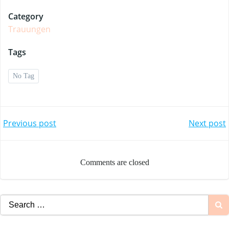
Category
Trauungen
Tags
No Tag
Beitragsnavig
Beitra
Previous post
Next post
Comments are closed
Search
for: